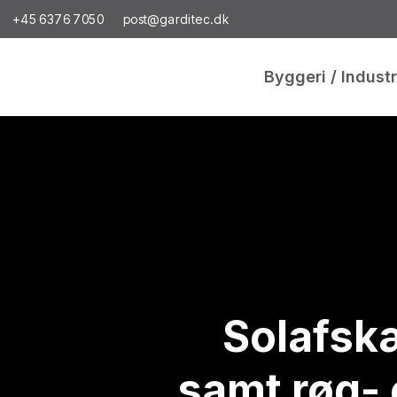
+45 6376 7050
post@garditec.dk
Byggeri / Industr
Solafsk
samt røg- 