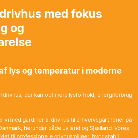
l drivhus med fokus
ng og
arelse
 af lys og temperatur i moderne
il drivhus, der kan optimere lysforhold, energiforbrug
 vi med gardiner til drivhus til erhvervsgartnerier på
Danmark, herunder både Jylland og Sjælland. Vores
iklet til professionelle drivhusmiljøer, hvor stabil