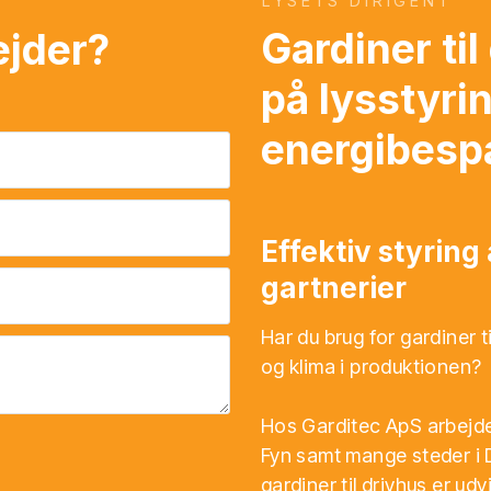
​LYSETS DIRIGENT
Gardiner ti
ejder?
på lysstyri
energibesp
Effektiv styring
gartnerier
Har du brug for gardiner t
og klima i produktionen?
Hos Garditec ApS arbejder
Fyn samt mange steder i 
gardiner til drivhus er udv