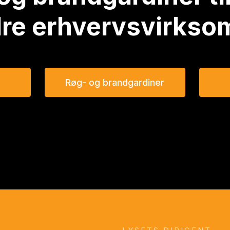
dre erhvervsvirkso
Røg- og brandgardiner