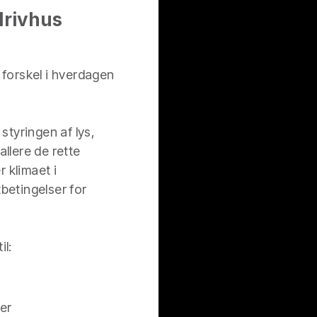
drivhus
 forskel i hverdagen
i styringen af lys,
allere de rette
 klimaet i
betingelser for
il:
der