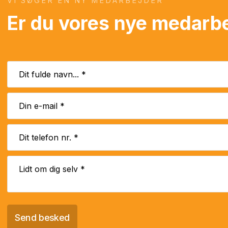
​VI SØGER EN NY MEDARBEJDER
Er du vores nye medarb