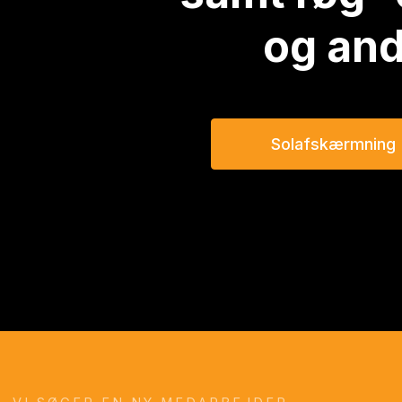
og an
Solafskærmning